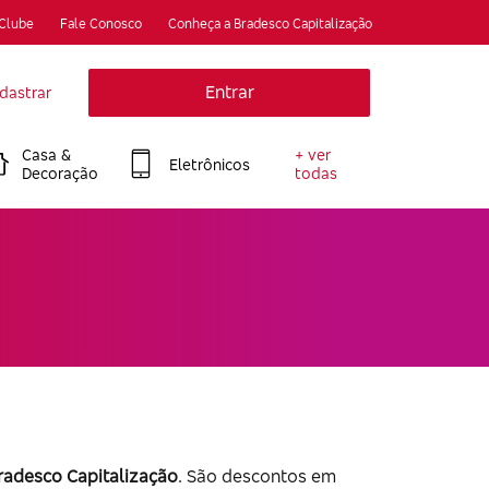
 Clube
Fale Conosco
Conheça a Bradesco Capitalização
Entrar
dastrar
Casa &
+ ver
Eletrônicos
Decoração
todas
Bradesco Capitalização
. São descontos em