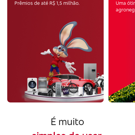
Prêmios de até R$ 1,5 milhão.
Uma óti
agroneg
É muito