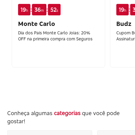
:
:
:
19
36
51
19
h
m
s
h
Monte Carlo
Budz
Dia dos Pais Monte Carlo Joias: 20%
Cupom Bu
OFF na primeira compra com Seguros
Assinatu
Conheça algumas
categorias
que você pode
gostar!