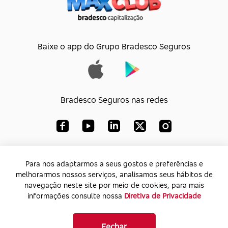
Baixe o app do Grupo Bradesco Seguros
Bradesco Seguros nas redes
Bradesco Capitalização S/A
Para nos adaptarmos a seus gostos e preferências e
melhorarmos nossos serviços, analisamos seus hábitos de
CNPJ:
33.010.851/0001-74
navegação neste site por meio de cookies, para mais
Endereço:
Av. Paulista, 1450 – Bela Vista - SP -
informações consulte nossa
Diretiva de Privacidade
CEP: 01310-917
Fechar