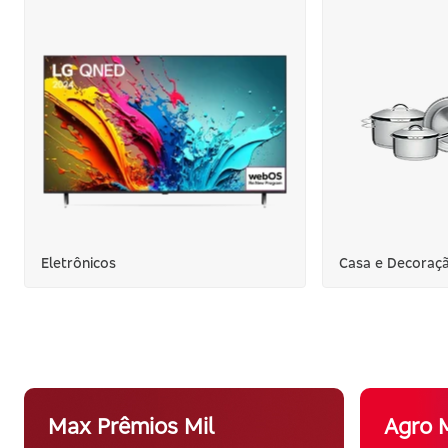
Eletrônicos
Casa e Decoraç
Max Prêmios Mil
Agro 