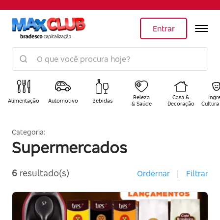
Entrar
Beleza
Casa &
Ingr
Alimentação
Automotivo
Bebidas
& Saúde
Decoração
Cultura
Categoria:
Supermercados
6
resultado(s)
Ordernar
|
Filtrar