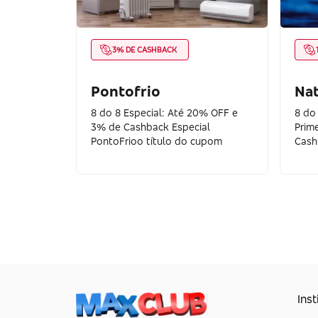
3% DE CASHBACK
Pontofrio
Na
8 do 8 Especial: Até 20% OFF e
8 do
3% de Cashback Especial
Prim
PontoFrioo título do cupom
Cash
Inst