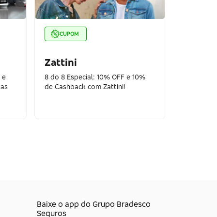
CUPOM
Zattini
 e
8 do 8 Especial: 10% OFF e 10%
sas
de Cashback com Zattini!
Baixe o app do Grupo Bradesco
Seguros