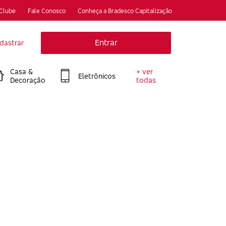
 Clube
Fale Conosco
Conheça a Bradesco Capitalização
Entrar
dastrar
Casa &
+ ver
Eletrônicos
Decoração
todas