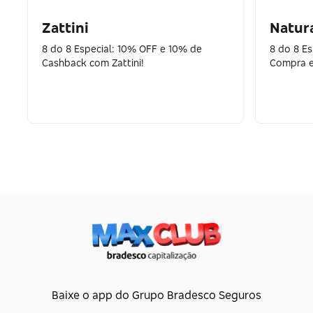
Zattini
Natur
8 do 8 Especial: 10% OFF e 10% de
8 do 8 Es
Cashback com Zattini!
Compra e
Baixe o app do Grupo Bradesco Seguros