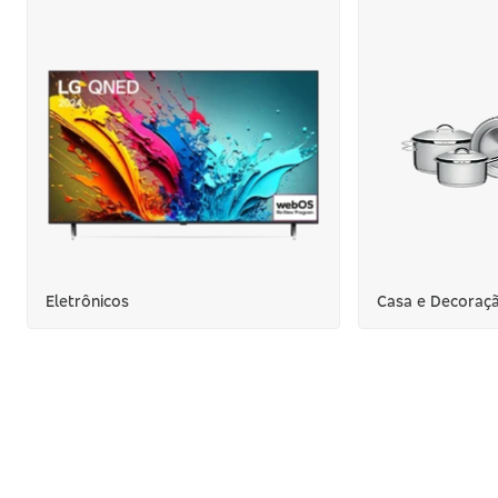
Eletrônicos
Casa e Decoraç
Max Prêmios Mil
Agro 