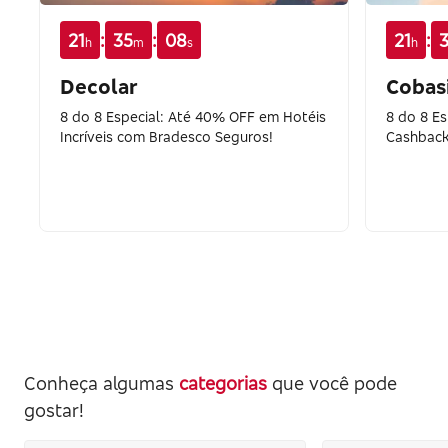
:
:
:
21
35
08
21
h
m
s
h
Decolar
Cobas
8 do 8 Especial: Até 40% OFF em Hotéis
8 do 8 Es
Incríveis com Bradesco Seguros!
Cashback
Conheça algumas
categorias
que você pode
gostar!