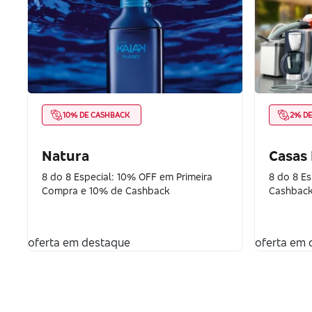
10% DE CASHBACK
2% D
Natura
Casas
8 do 8 Especial: 10% OFF em Primeira
8 do 8 E
Compra e 10% de Cashback
Cashback
oferta em destaque
oferta em 