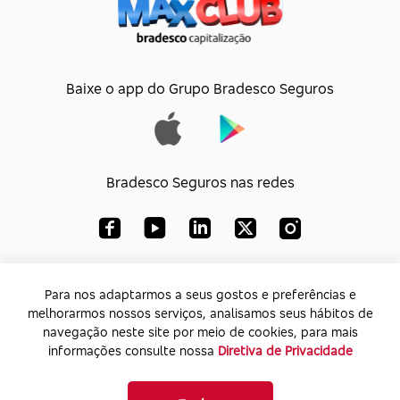
Baixe o app do Grupo Bradesco Seguros
Bradesco Seguros nas redes
Bradesco Capitalização S/A
Para nos adaptarmos a seus gostos e preferências e
melhorarmos nossos serviços, analisamos seus hábitos de
CNPJ:
33.010.851/0001-74
navegação neste site por meio de cookies, para mais
Endereço:
Av. Paulista, 1450 – Bela Vista - SP -
informações consulte nossa
Diretiva de Privacidade
CEP: 01310-917