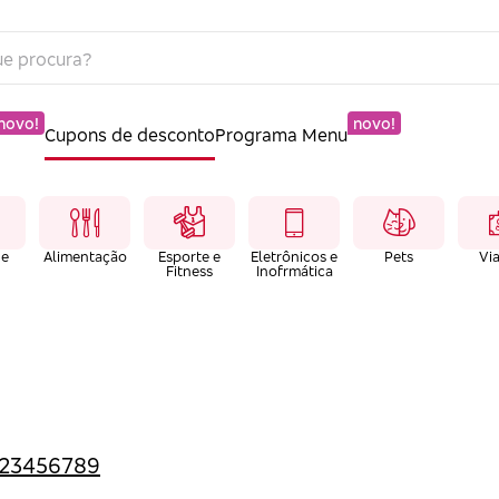
novo!
novo!
Cupons de desconto
Programa Menu
 e
Alimentação
Esporte e
Eletrônicos e
Pets
Vi
Fitness
Inofrmática
2
3
4
5
6
7
8
9