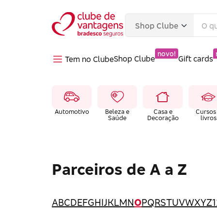
novo!
Shop Clube
Gift cards
Tem no Clube
Automotivo
Beleza e
Casa e
Cursos
Saúde
Decoração
livros
Parceiros de A a Z
A
B
C
D
E
F
G
H
I
J
K
L
M
N
O
P
Q
R
S
T
U
V
W
X
Y
Z
1