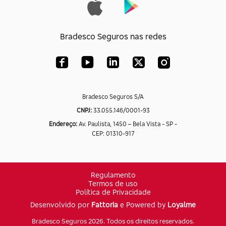
Bradesco Seguros nas redes
Bradesco Seguros S/A
CNPJ:
33.055.146/0001-93
Endereço:
Av. Paulista, 1450 – Bela Vista - SP -
CEP: 01310-917
Regulamento
Termos de uso
Política de Privacidade
Desenvolvido por
Fattoria
e Powered by
Loyalme
Bradesco Seguros 2026. Todos os direitos reservados.