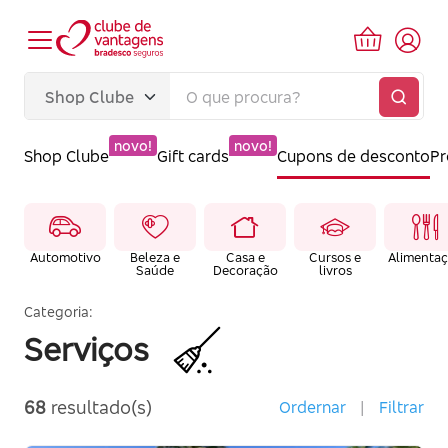
novo!
novo!
Shop Clube
Gift cards
Cupons de desconto
P
Automotivo
Beleza e
Casa e
Cursos e
Alimenta
Saúde
Decoração
livros
Categoria:
Serviços
68
resultado(s)
Ordernar
|
Filtrar