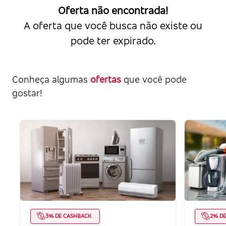
Oferta não encontrada!
A oferta que você busca não existe ou
pode ter expirado.
Conheça algumas
ofertas
que você pode
gostar!
3% DE CASHBACK
2% D