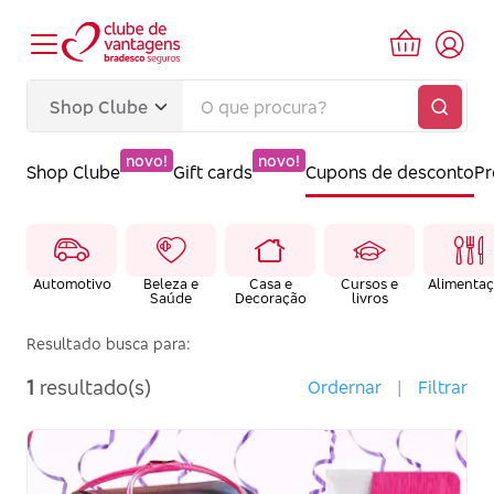
novo!
novo!
Shop Clube
Gift cards
Cupons de desconto
P
Automotivo
Beleza e
Casa e
Cursos e
Alimenta
Saúde
Decoração
livros
Resultado busca para:
1
resultado(s)
Ordernar
|
Filtrar